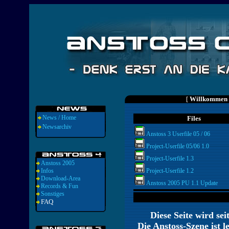
[
Willkommen a
News / Home
Files
Newsarchiv
Anstoss 3 Userfile 05 / 06
Project-Userfile 05/06 1.0
Project-Userfile 1.3
Anstoss 2005
Infos
Project-Userfile 1.2
Download-Area
Anstoss 2005 PU 1.1 Update
Records & Fun
Sonstiges
FAQ
Diese Seite wird sei
Die Anstoss-Szene ist l