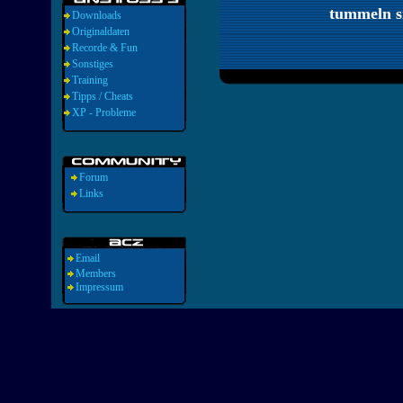
tummeln s
Downloads
Originaldaten
Recorde & Fun
Sonstiges
Training
Tipps / Cheats
XP - Probleme
Forum
Links
Email
Members
Impressum