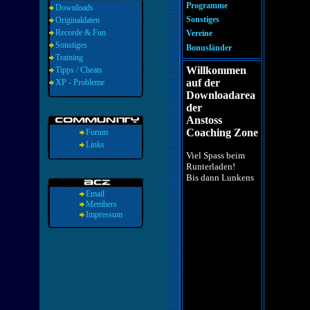
Programme
Downloads
Sonstiges
Originaldaten
Recorde & Fun
Vereine
Sonstiges
Bonusländer
Training
Willkommen
Tipps / Cheats
auf der
XP - Probleme
Downloadarea
der
Anstoss
Coaching Zone
Forum
Links
Viel Spass beim
Runterladen!
Bis dann Lunkens
Email
Members
Impressum